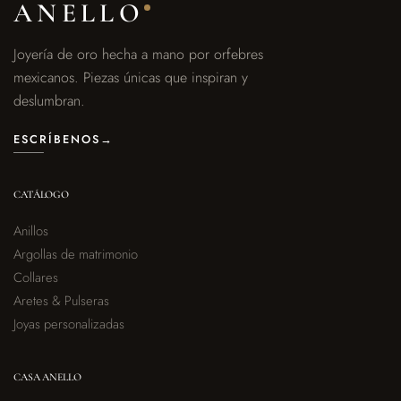
ANELLO
Joyería de oro hecha a mano por orfebres
mexicanos. Piezas únicas que inspiran y
deslumbran.
ESCRÍBENOS
→
CATÁLOGO
Anillos
Argollas de matrimonio
Collares
Aretes & Pulseras
Joyas personalizadas
CASA ANELLO