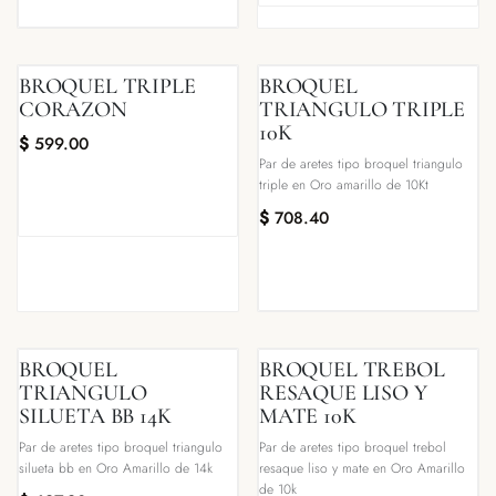
BROQUEL TRIPLE
BROQUEL
CORAZON
TRIANGULO TRIPLE
10K
$
599.00
Par de aretes tipo broquel triangulo
triple en Oro amarillo de 10Kt
$
708.40
BROQUEL
BROQUEL TREBOL
TRIANGULO
RESAQUE LISO Y
SILUETA BB 14K
MATE 10K
Par de aretes tipo broquel triangulo
Par de aretes tipo broquel trebol
silueta bb en Oro Amarillo de 14k
resaque liso y mate en Oro Amarillo
de 10k