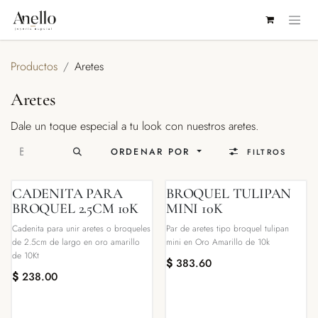
IR AL CONTENIDO
Productos
Aretes
Aretes
Dale un toque especial a tu look con nuestros aretes.
ORDENAR POR
FILTROS
CADENITA PARA
BROQUEL TULIPAN
BROQUEL 2.5CM 10K
MINI 10K
Cadenita para unir aretes o broqueles
Par de aretes tipo broquel tulipan
de 2.5cm de largo en oro amarillo
mini en Oro Amarillo de 10k
de 10Kt
$
383.60
$
238.00