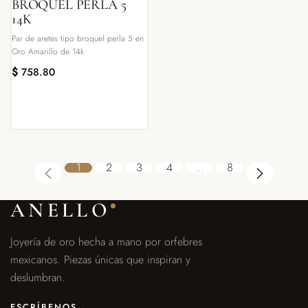
BROQUEL PERLA 5
14K
Par de aretes tipo broquel perla 5 en
Oro Amarillo de 14k
$
758.80
1
2
3
4
…
8
ANELLO
Joyería de oro hecha a mano por orfebres
mexicanos. Piezas únicas que inspiran y
deslumbran.
ESCRÍBENOS
→