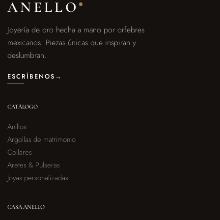
ANELLO
Joyería de oro hecha a mano por orfebres
mexicanos. Piezas únicas que inspiran y
deslumbran.
ESCRÍBENOS
→
CATÁLOGO
Anillos
Argollas de matrimonio
Collares
Aretes & Pulseras
Joyas personalizadas
CASA ANELLO