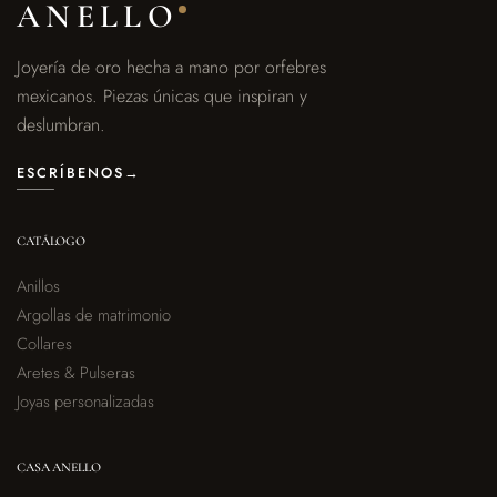
ANELLO
Joyería de oro hecha a mano por orfebres
mexicanos. Piezas únicas que inspiran y
deslumbran.
ESCRÍBENOS
→
CATÁLOGO
Anillos
Argollas de matrimonio
Collares
Aretes & Pulseras
Joyas personalizadas
CASA ANELLO