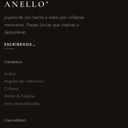
ANELLO
Joyería de oro hecha a mano por orfebres
mexicanos. Piezas únicas que inspiran y
deslumbran.
ESCRÍBENOS
→
CATÁLOGO
Anillos
Argollas de matrimonio
Collares
Aretes & Pulseras
Joyas personalizadas
CASA ANELLO