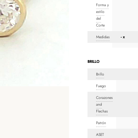
Forma y
estilo
del
Corte
Medidas
- x
BRILLO
Brillo
Fuego
Corazones
and
Flechas
Patrón
ASET