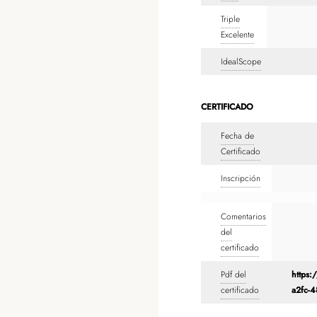
Triple
Excelente
IdealScope
CERTIFICADO
Fecha de
Certificado
Inscripción
Comentarios
del
certificado
Pdf del
https:
certificado
a2fc-