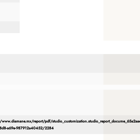
//www.diamane.mx/report/pdf/studio_customization.studio_report_docume_65a2aae
48d8-a69e-987912a40452/2284