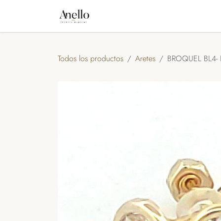
IR AL CONTENIDO
INICIO
TIENDA
NOSOTROS
A
Todos los productos
Aretes
BROQUEL BL4- B