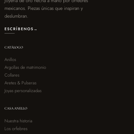
Joyería de oro hecha a mano por orfebres
mexicanos. Piezas únicas que inspiran y
deslumbran.
ESCRÍBENOS
→
CATÁLOGO
Anillos
Argollas de matrimonio
Collares
Aretes & Pulseras
Joyas personalizadas
CASA ANELLO
Nuestra historia
Los orfebres