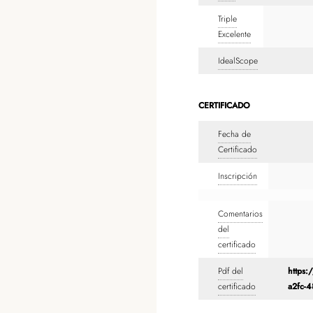
Triple
Excelente
IdealScope
CERTIFICADO
Fecha de
Certificado
Inscripción
Comentarios
del
certificado
Pdf del
https:
certificado
a2fc-