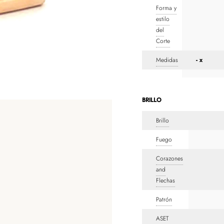
Forma y
estilo
del
Corte
Medidas
- x
BRILLO
Brillo
Fuego
Corazones
and
Flechas
Patrón
ASET