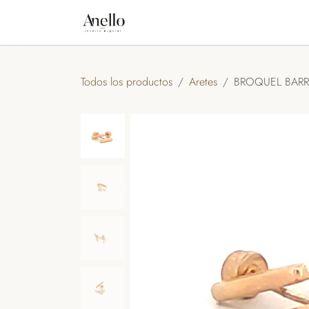
IR AL CONTENIDO
INICIO
TIENDA
NOSOTROS
A
Todos los productos
Aretes
BROQUEL BARRI