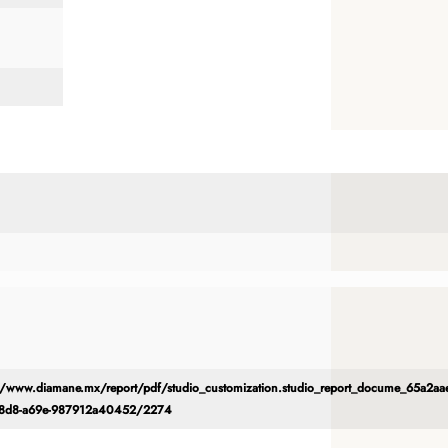
//www.diamane.mx/report/pdf/studio_customization.studio_report_docume_65a2aae
48d8-a69e-987912a40452/2274