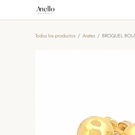
IR AL CONTENIDO
INICIO
TIENDA
NOSOTROS
A
Todos los productos
Aretes
BROQUEL BOLA