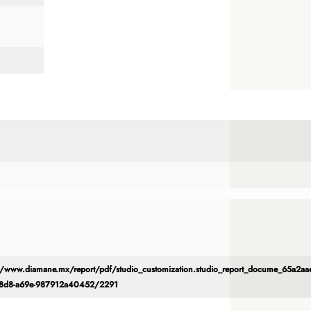
//www.diamane.mx/report/pdf/studio_customization.studio_report_docume_65a2aae
48d8-a69e-987912a40452/2291