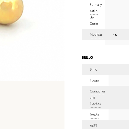
Forma y
estilo
del
Corte
Medidas
- x
BRILLO
Brillo
Fuego
Corazones
and
Flechas
Patrón
ASET