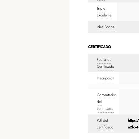
Triple
Excelente
IdealScope
CERTIFICADO
Fecha de
Certificado
Inscripción
Comentarios
del
certificado
Pdf del
https:
certificado
a2fc-