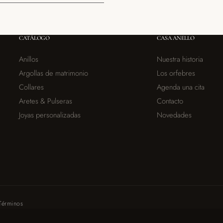
CATÁLOGO
CASA ANELLO
Anillos
Nuestra historia
Argollas de matrimonio
Los orfebres
Collares
Agenda una cita
Aretes & Pulseras
Contacto
Joyas personalizadas
Novedades
Términos