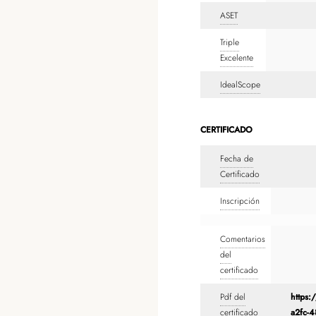
ASET
Triple
Excelente
IdealScope
CERTIFICADO
Fecha de
Certificado
Inscripción
Comentarios
del
certificado
Pdf del
https:
certificado
a2fc-