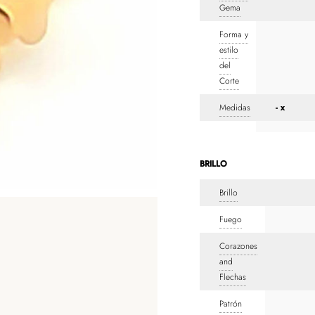
Gema
Forma y
estilo
del
Corte
Medidas
- x
BRILLO
Brillo
Fuego
Corazones
and
Flechas
Patrón