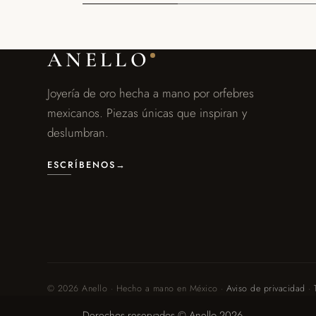
ANELLO
Joyería de oro hecha a mano por orfebres
mexicanos. Piezas únicas que inspiran y
deslumbran.
ESCRÍBENOS
→
© 2026 Anello · Hecho a mano en México ·
Aviso de privacidad
·
Derechos reservados © Anello 2026