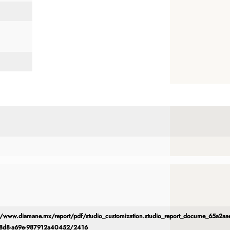
//www.diamane.mx/report/pdf/studio_customization.studio_report_docume_65a2aae
48d8-a69e-987912a40452/2416