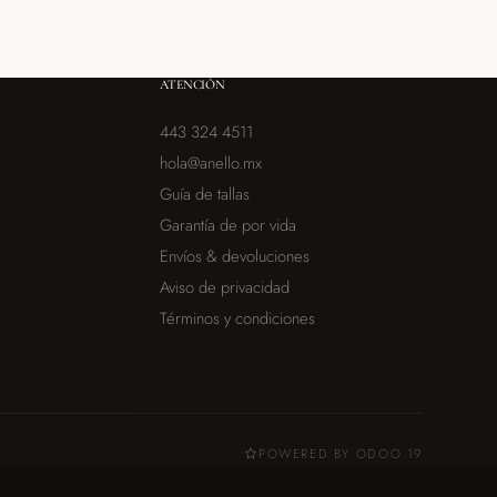
ATENCIÓN
443 324 4511
hola@anello.mx
Guía de tallas
Garantía de por vida
Envíos & devoluciones
Aviso de privacidad
Términos y condiciones
POWERED BY ODOO 19