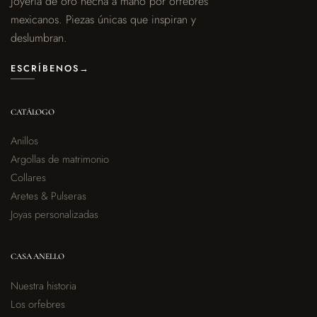
Joyería de oro hecha a mano por orfebres
mexicanos. Piezas únicas que inspiran y
deslumbran.
ESCRÍBENOS
→
CATÁLOGO
Anillos
Argollas de matrimonio
Collares
Aretes & Pulseras
Joyas personalizadas
CASA ANELLO
Nuestra historia
Los orfebres