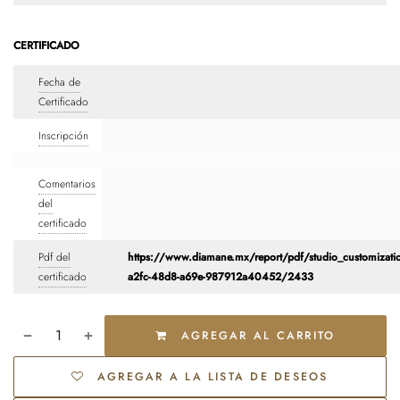
CERTIFICADO
Fecha de
Certificado
Inscripción
Comentarios
del
certificado
Pdf del
https://www.diamane.mx/report/pdf/studio_customizati
certificado
a2fc-48d8-a69e-987912a40452/2433
AGREGAR AL CARRITO
AGREGAR A LA LISTA DE DESEOS