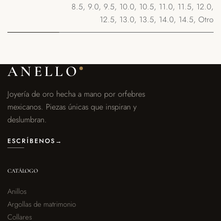
8.5
,
9.0
,
9.5
,
10.0
,
10.5
,
11.0
,
11.5
,
12.0
,
12.5
,
13.0
,
13.5
,
14.0
,
14.5
,
Otro
ANELLO
Joyería de oro hecha a mano por orfebres
mexicanos. Piezas únicas que inspiran y
deslumbran.
ESCRÍBENOS
→
CATÁLOGO
Anillos
Argollas de matrimonio
Collares