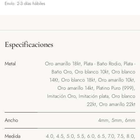
Envío: 2-3 días hábiles
Especificaciones
Metal
Oro amarillo 18kt
,
Plata - Baño Rodio
,
Plata -
Baño Oro
,
Oro blanco 10kt
,
Oro blanco
14Kt
,
Oro blanco 18kt
,
Oro amarillo 10kt
,
Oro amarillo 14kt
,
Platino Puro (999)
,
Imitación Oro
,
Imitación plata
,
Oro blanco
22kt
,
Oro amarillo 22kt
Ancho
4mm
,
5mm
,
6mm
Medida
4.0
,
4.5
,
5.0
,
5.5
,
6.0
,
6.5
,
7.0
,
7.5
,
8.0
,