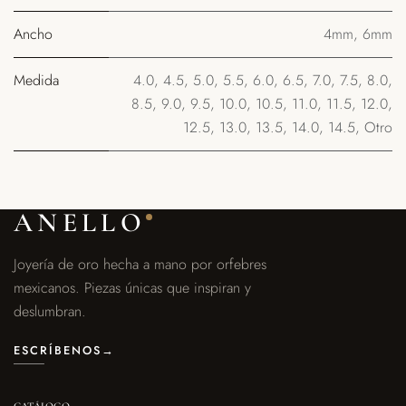
Ancho
4mm
,
6mm
Medida
4.0
,
4.5
,
5.0
,
5.5
,
6.0
,
6.5
,
7.0
,
7.5
,
8.0
,
8.5
,
9.0
,
9.5
,
10.0
,
10.5
,
11.0
,
11.5
,
12.0
,
12.5
,
13.0
,
13.5
,
14.0
,
14.5
,
Otro
ANELLO
Joyería de oro hecha a mano por orfebres
mexicanos. Piezas únicas que inspiran y
deslumbran.
ESCRÍBENOS
→
CATÁLOGO