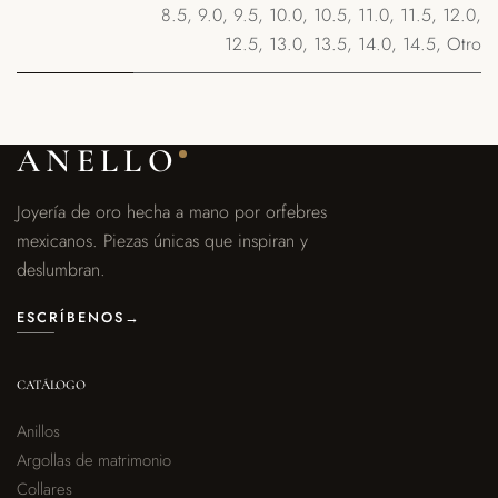
8.5
,
9.0
,
9.5
,
10.0
,
10.5
,
11.0
,
11.5
,
12.0
,
12.5
,
13.0
,
13.5
,
14.0
,
14.5
,
Otro
ANELLO
Joyería de oro hecha a mano por orfebres
mexicanos. Piezas únicas que inspiran y
deslumbran.
ESCRÍBENOS
→
CATÁLOGO
Anillos
Argollas de matrimonio
Collares