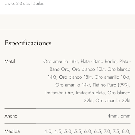
Envío: 2-3 días hábiles
Especificaciones
Metal
Oro amarillo 18kt
,
Plata - Baño Rodio
,
Plata -
Baño Oro
,
Oro blanco 10kt
,
Oro blanco
14Kt
,
Oro blanco 18kt
,
Oro amarillo 10kt
,
Oro amarillo 14kt
,
Platino Puro (999)
,
Imitación Oro
,
Imitación plata
,
Oro blanco
22kt
,
Oro amarillo 22kt
Ancho
4mm
,
6mm
Medida
4.0
,
4.5
,
5.0
,
5.5
,
6.0
,
6.5
,
7.0
,
7.5
,
8.0
,