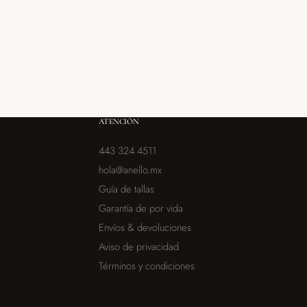
ATENCIÓN
443 324 4511
hola@anello.mx
Guía de tallas
Garantía de por vida
Envíos & devoluciones
Aviso de privacidad
Términos y condiciones