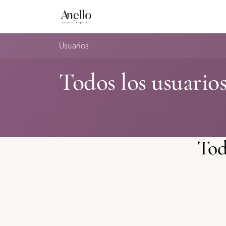
IR AL CONTENIDO
INICIO
TIENDA
NOSOTROS
A
Usuarios
Todos los usuario
Tod