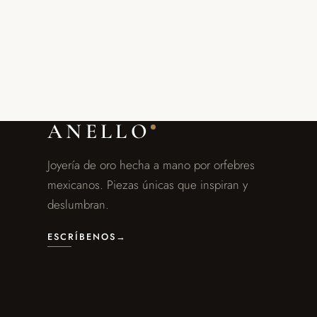
ANELLO
Joyería de oro hecha a mano por orfebres
mexicanos. Piezas únicas que inspiran y
deslumbran.
ESCRÍBENOS
→