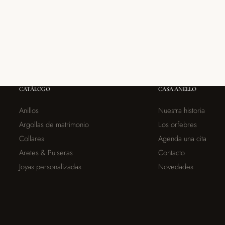
CATÁLOGO
CASA ANELLO
Anillos
Nuestra historia
Argollas de matrimonio
Los orfebres
Collares
Agenda una cita
Aretes & Pulseras
Contacto
Joyas personalizadas
Novedades